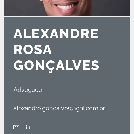
ALEXANDRE
ROSA
GONÇALVES
Advogado
alexandre.goncalves@gnl.com.br