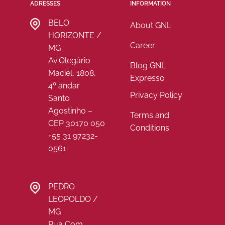
ADRESSES
INFORMATION
BELO
About GNL
HORIZONTE /
Career
MG
Av.Olegário
Blog GNL
Maciel, 1808,
Expresso
4º andar
Privacy Policy
Santo
Agostinho –
Terms and
CEP 30170 050
Conditions
+55 31 97232-
0561
PEDRO
LEOPOLDO /
MG
Rua Com.