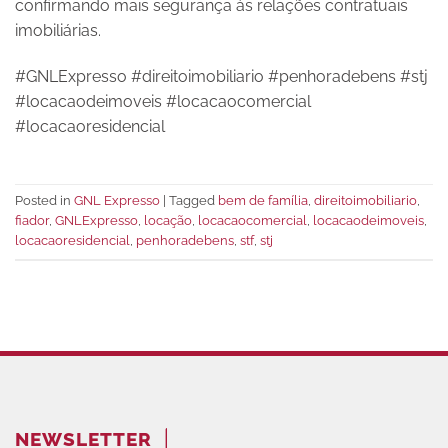
confirmando mais segurança às relações contratuais
imobiliárias.
#GNLExpresso #direitoimobiliario #penhoradebens #stj
#locacaodeimoveis #locacaocomercial
#locacaoresidencial
Posted in
GNL Expresso
|
Tagged
bem de família
,
direitoimobiliario
,
fiador
,
GNLExpresso
,
locação
,
locacaocomercial
,
locacaodeimoveis
,
locacaoresidencial
,
penhoradebens
,
stf
,
stj
NEWSLETTER