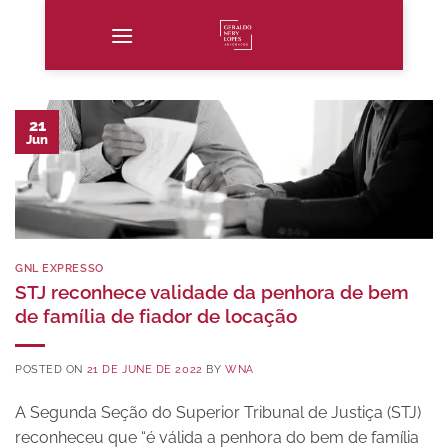
Skip
to
content
21
Jun
GNL EXPRESSO
STJ reconhece validade da penhora de bem
de família de fiador de locação
POSTED ON
21 DE JUNE DE 2022
BY
WNA
A Segunda Seção do Superior Tribunal de Justiça (STJ)
reconheceu que “é válida a penhora do bem de família