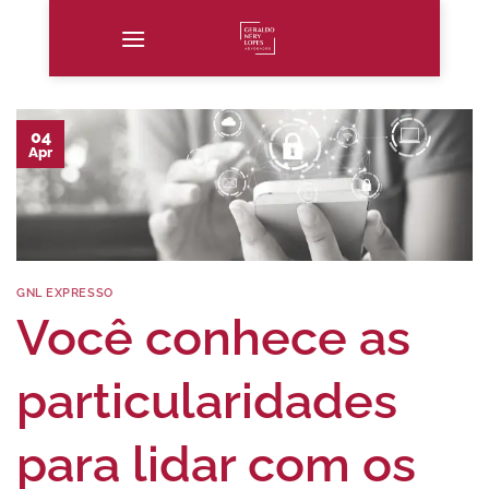
Skip
to
content
04
Apr
GNL EXPRESSO
Você conhece as
particularidades
para lidar com os