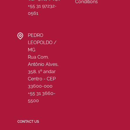
Conditions
+55 31 97232-
0561
PEDRO
LEOPOLDO /
MG
Rua Com.
Antônio Alves,
358, 1º andar
Centro - CEP
33600-000
+55 31 3660-
5500
CONTACT US