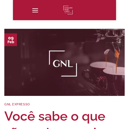
Skip
to
content
09
Feb
GNL EXPRESSO
Você sabe o que