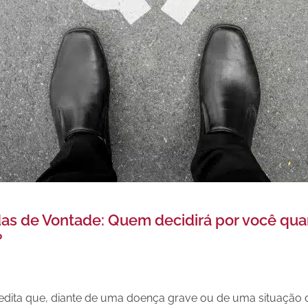
das de Vontade: Quem decidirá por você qu
?
edita que, diante de uma doença grave ou de uma situação 