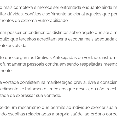
o mais complexa e merece ser enfrentada enquanto ainda h
vitar dúvidas, conflitos e sofrimento adicional àqueles que
entos de extrema vulnerabilidade.
em possuir entendimentos distintos sobre aquilo que seria m
uilo que terceiros acreditam ser a escolha mais adequada
nte envolvida.
to que surgem as Diretivas Antecipadas de Vontade, instrume
rofundamente pessoais continuem sendo respeitadas mesmo 
amente.
de Vontade consistem na manifestação prévia, livre e consci
edimentos e tratamentos médicos que deseja, ou não, receb
litada de expressar sua vontade.
-se de um mecanismo que permite ao indivíduo exercer sua
ndo escolhas relacionadas à própria saúde, ao próprio corpo