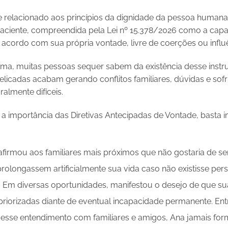
te relacionado aos princípios da dignidade da pessoa humana,
aciente, compreendida pela Lei nº 15.378/2026 como a cap
acordo com sua própria vontade, livre de coerções ou influê
ema, muitas pessoas sequer sabem da existência desse instr
licadas acabam gerando conflitos familiares, dúvidas e sof
almente difíceis.
 importância das Diretivas Antecipadas de Vontade, basta i
firmou aos familiares mais próximos que não gostaria de se
rolongassem artificialmente sua vida caso não existisse per
 Em diversas oportunidades, manifestou o desejo de que su
priorizadas diante de eventual incapacidade permanente. Ent
 esse entendimento com familiares e amigos, Ana jamais for