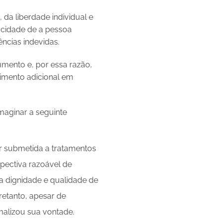
 da liberdade individual e
acidade de a pessoa
ncias indevidas.
umento e, por essa razão,
rimento adicional em
maginar a seguinte
r submetida a tratamentos
spectiva razoável de
a dignidade e qualidade de
retanto, apesar de
malizou sua vontade.