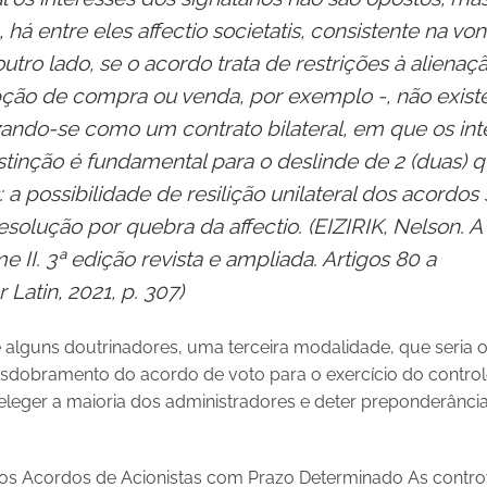
há entre eles affectio societatis, consistente na v
utro lado, se o acordo trata de restrições à alienaç
pção de compra ou venda, por exemplo -,
não exis
izando-se como um
contrato bilateral, em que os in
stinção
é fundamental para o deslinde de 2 (duas) q
: a possibilidade de resilição unilateral dos acordo
solução por quebra da affectio. (EIZIRIK, Nelson. A 
II. 3ª edição revista e ampliada. Artigos 80 a
 Latin, 2021, p. 307)
de alguns doutrinadores, uma terceira modalidade, que seria 
dobramento do acordo de voto para o exercício do controle
leger a maioria dos administradores e deter preponderância
s Acordos de Acionistas com Prazo Determinado As controv