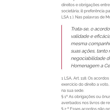
direitos e obrigações entr
societária; ii) preferência p
LSA 1 ). Nas palavras de 
Trata-se, o acord
validade e eficáci
mesma companhia, 
suas ações, tanto
negociabilidade 
Homenagem a Celso
1 LSA, Art. 118. Os acordo
exercício do direito a vo
na sua sede.
§ 1º As obrigações ou ônu
averbados nos livros de reg
§ 2 º Esses acordos não po