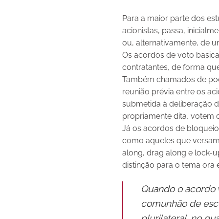
Para a maior parte dos es
acionistas, passa, inicial
ou, alternativamente, de 
Os acordos de voto basica
contratantes, de forma q
Também chamados de pooli
reunião prévia entre os ac
submetida à deliberação da
propriamente dita, votem
Já os acordos de bloqueio
como aqueles que versam s
along, drag along e lock-u
distinção para o tema ora e
Quando o acordo v
comunhão de escop
plurilateral, no q