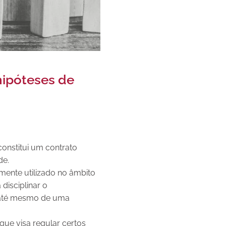
hipóteses de
constitui um contrato
de.
mente utilizado no âmbito
disciplinar o
u até mesmo de uma
que visa regular certos