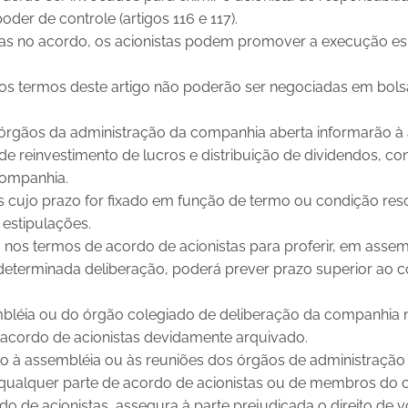
oder de controle (artigos 116 e 117).
tas no acordo, os acionistas podem promover a execução es
nos termos deste artigo não poderão ser negociadas em bol
os órgãos da administração da companhia aberta informarão à
 de reinvestimento de lucros e distribuição de dividendos, c
companhia.
as cujo prazo for fixado em função de termo ou condição res
estipulações.
nos termos de acordo de acionistas para proferir, em assemb
determinada deliberação, poderá prever prazo superior ao con
mbléia ou do órgão colegiado de deliberação da companhia
 acordo de acionistas devidamente arquivado.
o à assembléia ou às reuniões dos órgãos de administraç
qualquer parte de acordo de acionistas ou de membros do 
do de acionistas, assegura à parte prejudicada o direito de 