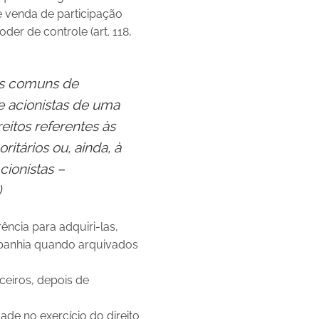
 e venda de participação
poder de controle (art. 118,
as comuns de
re acionistas de uma
itos referentes às
itários ou, ainda, à
cionistas –
)
ência para adquiri-las,
mpanhia quando arquivados
ceiros, depois de
ade no exercício do direito