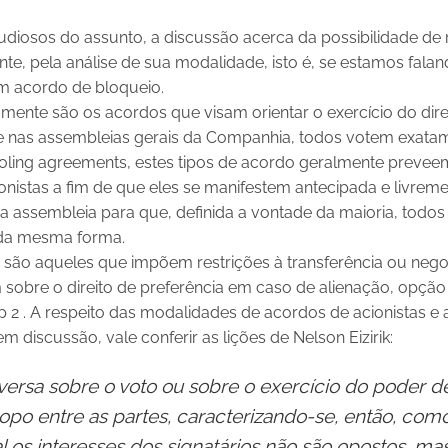
tudiosos do assunto, a discussão acerca da possibilidade d
mente, pela análise de sua modalidade, isto é, se estamos fa
um acordo de bloqueio.
mente são os acordos que visam orientar o exercício do dire
ue nas assembleias gerais da Companhia, todos votem exata
ng agreements, estes tipos de acordo geralmente preveem
ionistas a fim de que eles se manifestem antecipada e livreme
 assembleia para que, definida a vontade da maioria, todos 
 da mesma forma.
 são aqueles que impõem restrições à transferência ou nego
obre o direito de preferência em caso de alienação, opçã
p 2 . A respeito das modalidades de acordos de acionistas e 
m discussão, vale conferir as lições de Nelson Eizirik:
ersa sobre o voto ou sobre o exercício do poder d
o entre as partes, caracterizando-se, então, com
ual os interesses dos signatários não são opostos, m