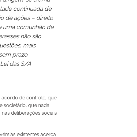
ontade continuada de
ão de ações – direito
te uma comunhão de
teresses não são
uestões, mais
s sem prazo
Lei
das S/A
o acordo de controle, que
 societário, que nada
 nas deliberações sociais
érsias existentes acerca