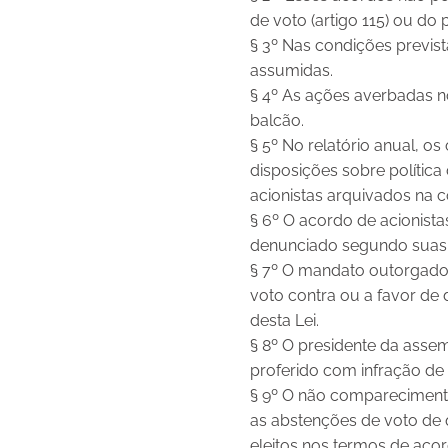
de voto (artigo 115) ou do p
§ 3º Nas condições previs
assumidas.
§ 4º As ações averbadas 
balcão.
§ 5º No relatório anual, 
disposições sobre política
acionistas arquivados na 
§ 6º O acordo de acionist
denunciado segundo suas 
§ 7º O mandato outorgado 
voto contra ou a favor de 
desta Lei.
§ 8º O presidente da asse
proferido com infração de
§ 9º O não compareciment
as abstenções de voto de 
eleitos nos termos de acor