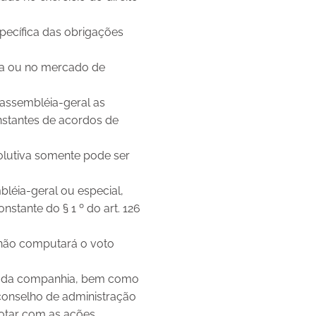
pecífica das obrigações
sa ou no mercado de
 assembléia-geral as
onstantes de acordos de
olutiva somente pode ser
léia-geral ou especial,
stante do § 1 º do art. 126
 não computará o voto
ão da companhia, bem como
conselho de administração
votar com as ações