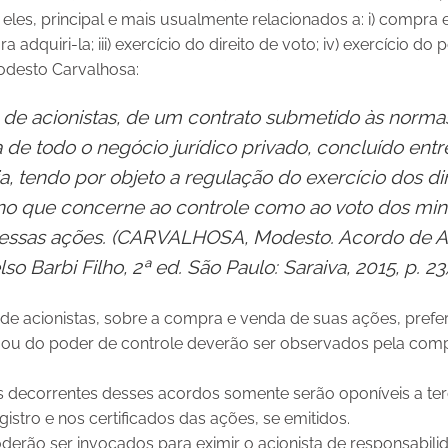
e eles, principal e mais usualmente relacionados a: i) compra
ara adquiri-la; iii) exercício do direito de voto; iv) exercício do 
Modesto Carvalhosa:
o de acionistas, de um contrato submetido às norm
a de todo o negócio jurídico privado, concluído ent
tendo por objeto a regulação do exercício dos dire
 no que
concerne ao controle como ao voto dos minor
dessas ações. (CARVALHOSA, Modesto. Acordo de
A
 Barbi Filho, 2ª ed. São Paulo: Saraiva,
2015, p. 23
s de acionistas, sobre a compra e venda de suas ações, prefer
to, ou do poder de controle deverão ser observados pela co
s decorrentes desses acordos somente serão oponíveis a ter
istro e nos certificados das ações, se emitidos.
derão ser invocados para eximir o acionista de responsabilid