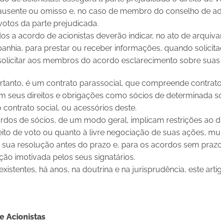
 ausente ou omisso e, no caso de membro do conselho de ad
votos da parte prejudicada.
ados a acordo de acionistas deverão indicar, no ato de arqui
hia, para prestar ou receber informações, quando solicita
solicitar aos membros do acordo esclarecimento sobre suas 
ortanto, é um contrato parassocial, que compreende contrato
seus direitos e obrigações como sócios de determinada so
contrato social, ou acessórios deste.
dos de sócios, de um modo geral, implicam restrições ao dir
eito de voto ou quanto à livre negociação de suas ações, mui
e sua resolução antes do prazo e, para os acordos sem pra
ção imotivada pelos seus signatários.
existentes, há anos, na doutrina e na jurisprudência, este arti
e Acionistas