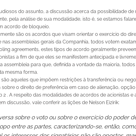
tudiosos do assunto, a discussão acerca da possibilidade d
mente, pela análise de sua modalidade, isto é, se estamos fa
um acordo de bloqueio.
mente são os acordos que visam orientar o exercício do dire
ue nas assembleias gerais da Companhia, todos votem exata
ng agreements, estes tipos de acordo geralmente preveem
ionistas a fim de que eles se manifestem antecipada e livreme
 assembleia para que, definida a vontade da maioria, todos 
 da mesma forma.
 são aqueles que impõem restrições à transferência ou nego
obre o direito de preferência em caso de alienação, opçã
p 2 . A respeito das modalidades de acordos de acionistas e 
m discussão, vale conferir as lições de Nelson Eizirik:
ersa sobre o voto ou sobre o exercício do poder d
o entre as partes, caracterizando-se, então, com
ual os interesses dos signatários não são opostos, m