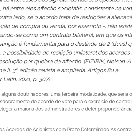
há entre eles affectio societatis, consistente na v
utro lado, se o acordo trata de restrições à alienaç
pção de compra ou venda, por exemplo -,
não exis
izando-se como um
contrato bilateral, em que os in
stinção
é fundamental para o deslinde de 2 (duas) q
: a possibilidade de resilição unilateral dos acordo
solução por quebra da affectio. (EIZIRIK, Nelson. A 
II. 3ª edição revista e ampliada. Artigos 80 a
 Latin, 2021, p. 307)
de alguns doutrinadores, uma terceira modalidade, que seria 
dobramento do acordo de voto para o exercício do controle
leger a maioria dos administradores e deter preponderância
s Acordos de Acionistas com Prazo Determinado As controv