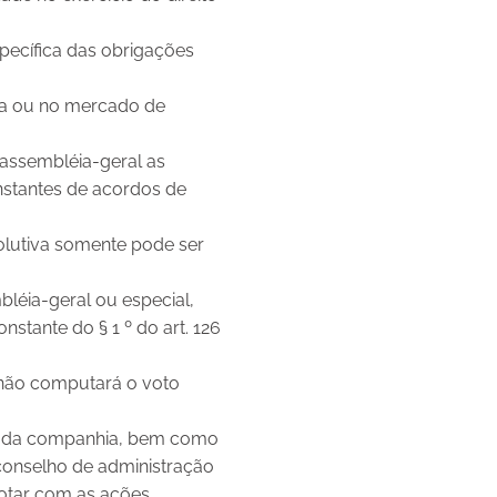
pecífica das obrigações
sa ou no mercado de
 assembléia-geral as
onstantes de acordos de
olutiva somente pode ser
léia-geral ou especial,
stante do § 1 º do art. 126
 não computará o voto
ão da companhia, bem como
conselho de administração
votar com as ações