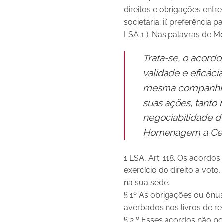
direitos e obrigações entr
societária; ii) preferência p
LSA 1 ). Nas palavras de 
Trata-se, o acord
validade e eficáci
mesma companhia, 
suas ações, tanto
negociabilidade 
Homenagem a Celso
1 LSA, Art. 118. Os acordo
exercício do direito a vo
na sua sede.
§ 1º As obrigações ou ônu
averbados nos livros de reg
§ 2 º Esses acordos não po