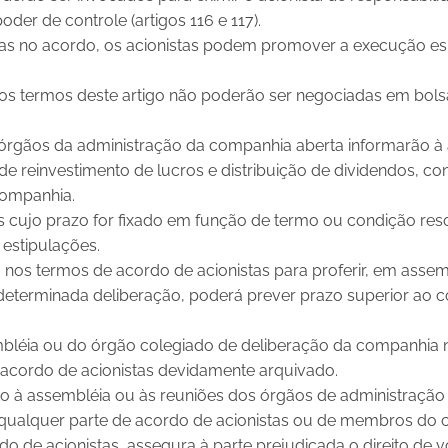
oder de controle (artigos 116 e 117).
tas no acordo, os acionistas podem promover a execução es
nos termos deste artigo não poderão ser negociadas em bol
os órgãos da administração da companhia aberta informarão à
 de reinvestimento de lucros e distribuição de dividendos, c
companhia.
as cujo prazo for fixado em função de termo ou condição res
estipulações.
nos termos de acordo de acionistas para proferir, em assemb
determinada deliberação, poderá prever prazo superior ao con
mbléia ou do órgão colegiado de deliberação da companhia
 acordo de acionistas devidamente arquivado.
o à assembléia ou às reuniões dos órgãos de administraç
qualquer parte de acordo de acionistas ou de membros do 
do de acionistas, assegura à parte prejudicada o direito de 