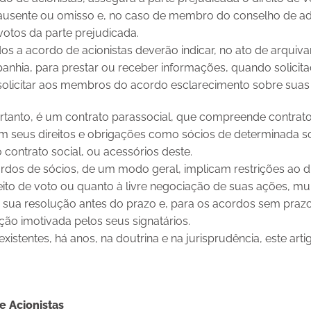
 ausente ou omisso e, no caso de membro do conselho de ad
votos da parte prejudicada.
ados a acordo de acionistas deverão indicar, no ato de arqui
hia, para prestar ou receber informações, quando solicita
solicitar aos membros do acordo esclarecimento sobre suas 
ortanto, é um contrato parassocial, que compreende contrato
seus direitos e obrigações como sócios de determinada so
contrato social, ou acessórios deste.
dos de sócios, de um modo geral, implicam restrições ao dir
eito de voto ou quanto à livre negociação de suas ações, mui
e sua resolução antes do prazo e, para os acordos sem pra
ção imotivada pelos seus signatários.
existentes, há anos, na doutrina e na jurisprudência, este arti
e Acionistas