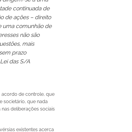
ontade continuada de
ão de ações – direito
te uma comunhão de
teresses não são
uestões, mais
s sem prazo
Lei
das S/A
o acordo de controle, que
 societário, que nada
 nas deliberações sociais
érsias existentes acerca