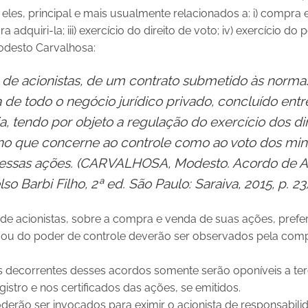
e eles, principal e mais usualmente relacionados a: i) compra
ara adquiri-la; iii) exercício do direito de voto; iv) exercício do 
Modesto Carvalhosa:
o de acionistas, de um contrato submetido às norm
a de todo o negócio jurídico privado, concluído ent
tendo por objeto a regulação do exercício dos dire
 no que
concerne ao controle como ao voto dos minor
dessas ações. (CARVALHOSA, Modesto. Acordo de
A
 Barbi Filho, 2ª ed. São Paulo: Saraiva,
2015, p. 23
s de acionistas, sobre a compra e venda de suas ações, prefer
to, ou do poder de controle deverão ser observados pela co
s decorrentes desses acordos somente serão oponíveis a ter
istro e nos certificados das ações, se emitidos.
derão ser invocados para eximir o acionista de responsabilid