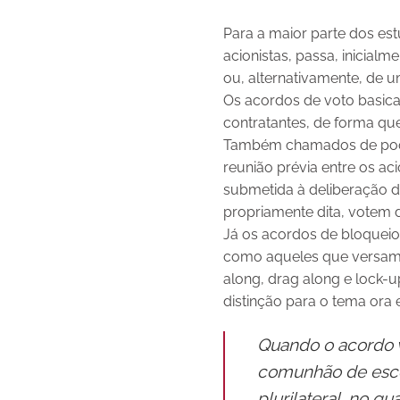
Para a maior parte dos es
acionistas, passa, inicial
ou, alternativamente, de 
Os acordos de voto basica
contratantes, de forma q
Também chamados de pooli
reunião prévia entre os ac
submetida à deliberação da
propriamente dita, votem
Já os acordos de bloqueio
como aqueles que versam s
along, drag along e lock-u
distinção para o tema ora e
Quando o acordo v
comunhão de escop
plurilateral, no q