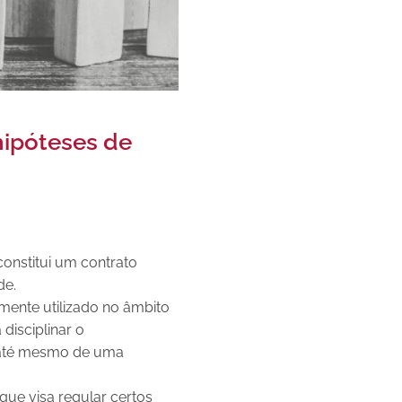
hipóteses de
constitui um contrato
de.
mente utilizado no âmbito
disciplinar o
u até mesmo de uma
que visa regular certos