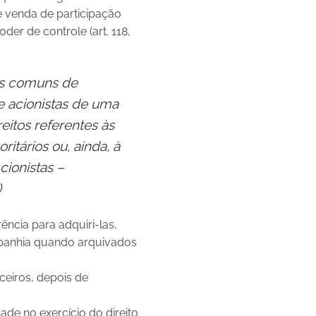
 e venda de participação
poder de controle (art. 118,
as comuns de
re acionistas de uma
itos referentes às
itários ou, ainda, à
cionistas –
)
ência para adquiri-las,
mpanhia quando arquivados
ceiros, depois de
ade no exercício do direito