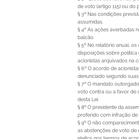
de voto (artigo 115) ou do p
§ 3º Nas condições previs
assumidas.
§ 4º As ações averbadas 
balcão.
§ 5º No relatório anual, 
disposições sobre política
acionistas arquivados na 
§ 6º O acordo de acionist
denunciado segundo suas 
§ 7º O mandato outorgado 
voto contra ou a favor de 
desta Lei.
§ 8º O presidente da asse
proferido com infração de
§ 9º O não compareciment
as abstenções de voto de 
eleitos nos termos de acor