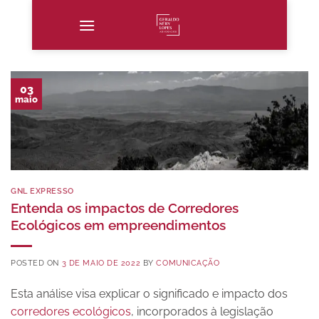
Skip
to
content
03
maio
GNL EXPRESSO
Entenda os impactos de Corredores
Ecológicos em empreendimentos
POSTED ON
3 DE MAIO DE 2022
BY
COMUNICAÇÃO
Esta análise visa explicar o significado e impacto dos
corredores ecológicos
, incorporados à legislação