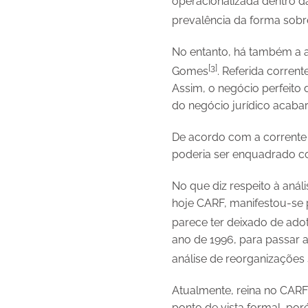
operacionalizada dentro da
prevalência da forma sobre
No entanto, há também a a
[3]
Gomes
. Referida corren
Assim, o negócio perfeito
do negócio jurídico acabar
De acordo com a corrente c
poderia ser enquadrado c
No que diz respeito à anál
hoje CARF, manifestou-se 
parece ter deixado de adot
ano de 1996, para passar 
análise de reorganizações s
Atualmente, reina no CARF 
ponto de vista formal, por