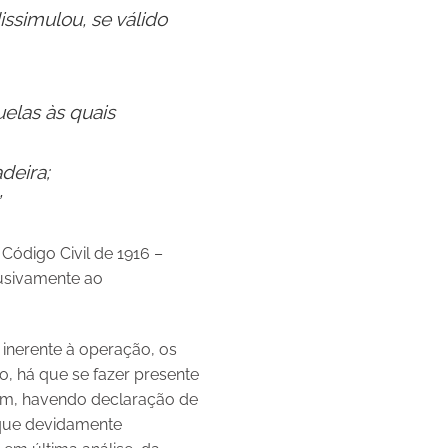
issimulou, se válido
uelas às quais
deira;
 Código Civil de 1916 –
lusivamente ao
 inerente à operação, os
o, há que se fazer presente
sim, havendo declaração de
á que devidamente