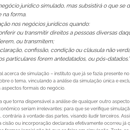
 negócio jurídico simulado, mas subsistirá o que se d
e na forma.
ção nos negócios jurídicos quando:
nferir ou transmitir direitos a pessoas diversas daq
erem, ou transmitem;
claração, confissão, condição ou cláusula não verda
tos particulares forem antedatados, ou pós-datados.”
al acerca de simulação – instituto que já se fazia presente no
 sobre o tema, vinculando a análise da simulação única e exc
 aspectos formais do negócio.
sta que torna dispensável a análise de qualquer outro aspecto
nômico seriam irrelevantes: para que se verifique simulaçã
ontrária à vontade das partes, visando iludir terceiros. As
g. a cisão ou incorporação declarada efetivamente ocorreu j