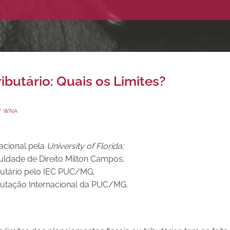
butário: Quais os Limites?
Y
WNA
acional pela
University of Florida;
uldade de Direito Milton Campos;
ibutário pelo IEC PUC/MG;
butação Internacional da PUC/MG.