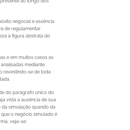
o presente ao longo dos
pósito negocial e essência
iva de regulamentar
eza à figura abstrata do
das e em muitos casos as
o analisadas mediante
o revestindo-se de toda
lada.
dade do parágrafo único do
aja vista a ausência de sua
to da simulação quando da
a que o negócio simulado é
rma, veja-se: