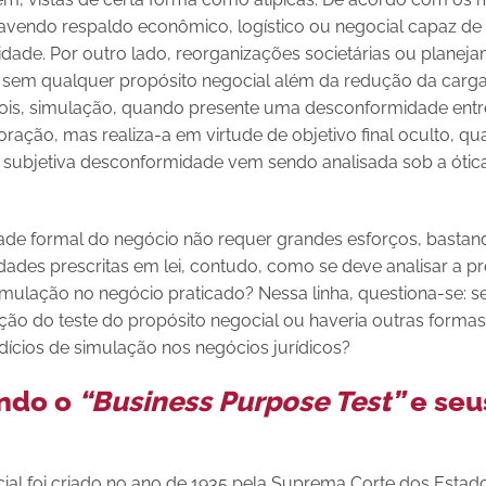
vendo respaldo econômico, logístico ou negocial capaz de a
idade. Por outro lado, reorganizações societárias ou planej
 sem qualquer propósito negocial além da redução da carga 
, pois, simulação, quando presente uma desconformidade entr
ração, mas realiza-a em virtude de objetivo final oculto, qu
tal subjetiva desconformidade vem sendo analisada sob a óti
idade formal do negócio não requer grandes esforços, bastan
dades prescritas em lei, contudo, como se deve analisar a 
mulação no negócio praticado? Nessa linha, questiona-se: ser
ção do teste do propósito negocial ou haveria outras formas
ndícios de simulação nos negócios jurídicos?
ndo o
“Business Purpose Test”
e seu
cial foi criado no ano de 1935 pela Suprema Corte dos Esta