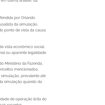
 em última análise, da
fendida por Orlando
usalista da simulação.
do ponto de vista da causa
de vista econômico social,
l ou aparente legalidade.
do Ministério da Fazenda,
onceitos mencionados,
simulação, prevalente até
o da simulação quando da
idade de operação lícita do
mais recentes