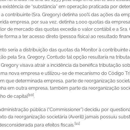
a existência de “substância” em operação praticada por dete
, a contribuinte (Sra. Gregory) detinha 100% das ações da e
ferida empresa, por sua vez, detinha 1.000 quotas da empres
alor de mercado das quotas excedia o valor contábil e a Sra. 
e forma a ter acesso direto (pessoa física) ao resultado finan
o seria a distribuição das quotas da Monitor à contribuinte a
ão pela Sra. Gregory. Contudo tal opção resultaria na tribu
 Gregory visava atrair a incidência da benéfica tributação so
u uma nova empresa e utilizou-se de mecanismo do Código Tr
m que determinada empresa, parte de reorganização societár
inha em outra empresa, também parte da reorganização societ
[10]
ho de capital
.
administração pública (“Commissioner”) decidiu por question
to da reorganização societária (Averill) jamais possuiu subs
[11]
desconsiderada para efeitos fiscais.