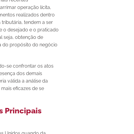
rrimar operação lícita,
amentos realizados dentro
tributária, tendem a ser
e o desejado e o praticado
al seja, obtenção de
ca do propósito do negócio
do-se confrontar os atos
presença dos demais
ia válida a análise da
 mais eficazes de se
s Principais
dos Unidos quando da