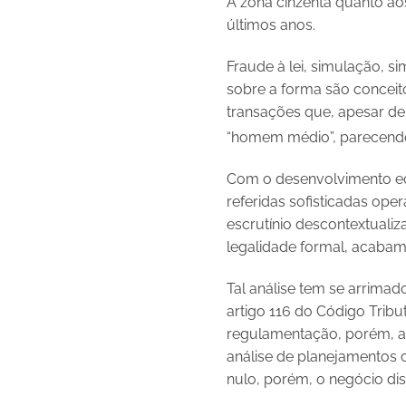
A zona cinzenta quanto aos
últimos anos.
Fraude à lei, simulação, si
sobre a forma são conceito
transações que, apesar de 
“homem médio”, parecendo-l
Com o desenvolvimento eco
referidas sofisticadas ope
escrutínio descontextuali
legalidade formal, acabam
Tal análise tem se arrimado
artigo 116 do Código Tribu
regulamentação, porém, a 
análise de planejamentos 
nulo, porém, o negócio dis