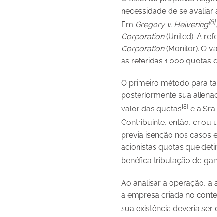
necessidade de se avaliar 
[6]
Em
Gregory v. Helvering
Corporation
(United). A re
Corporation
(Monitor). O v
as referidas 1.000 quotas d
O primeiro método para tant
posteriormente sua alienaç
[8]
valor das quotas
e a Sra.
Contribuinte, então, crio
previa isenção nos casos e
acionistas quotas que det
benéfica tributação do gan
Ao analisar a operação, a 
a empresa criada no contex
sua existência deveria ser 