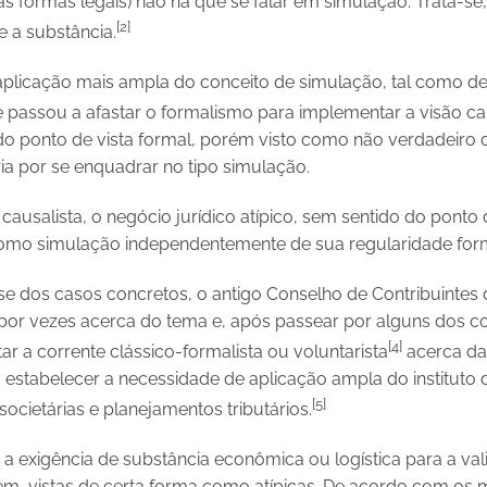
s formas legais) não há que se falar em simulação. Trata-se,
[2]
 a substância.
plicação mais ampla do conceito de simulação, tal como de
te passou a afastar o formalismo para implementar a visão ca
 do ponto de vista formal, porém visto como não verdadeiro 
ia por se enquadrar no tipo simulação.
ausalista, o negócio jurídico atípico, sem sentido do ponto 
omo simulação independentemente de sua regularidade forma
ise dos casos concretos, o antigo Conselho de Contribuintes 
por vezes acerca do tema e, após passear por alguns dos c
[4]
ar a corrente clássico-formalista ou voluntarista
acerca da 
a estabelecer a necessidade de aplicação ampla do institut
[5]
ocietárias e planejamentos tributários.
a exigência de substância econômica ou logística para a val
ém, vistas de certa forma como atípicas. De acordo com os 