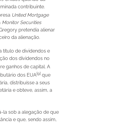
rminada contribuinte.
mpresa
United Mortgage
a
Monitor Securities
Gregory pretendia alienar
ceiro da alienação.
 título de dividendos e
tação dos dividendos no
bre ganhos de capital. A
[9]
ibutário dos EUA
que
ia, distribuísse a seus
ária e obteve, assim, a
á-la sob a alegação de que
tância e que, sendo assim,