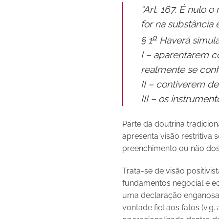
“Art. 167. É nulo o
for na substância 
o
§ 1
Haverá simula
I – aparentarem co
realmente se conf
II – contiverem de
III – os instrumen
Parte da doutrina tradicion
apresenta visão restritiva
preenchimento ou não dos
Trata-se de visão positivi
fundamentos negocial e eco
uma declaração enganosa, c
vontade fiel aos fatos (v.